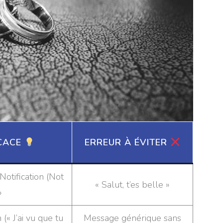
ICACE
ERREUR À ÉVITER
Notification (Not
« Salut, t’es belle »
»
(« J’ai vu que tu
Message générique sans