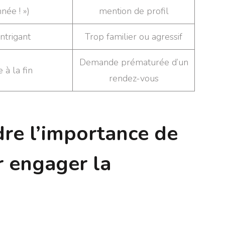
née ! »)
mention de profil
ntrigant
Trop familier ou agressif
Demande prématurée d’un
 à la fin
rendez-vous
re l’importance de
r engager la