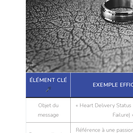
ÉLÉMENT CLÉ
EXEMPLE EFF
Objet du
« Heart Delivery Status 
message
Failure) 
Référence à une passion 