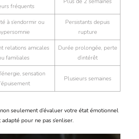
Plus de 2 semaines
eurs fréquents
lté à s’endormir ou
Persistants depuis
hypersomnie
rupture
t relations amicales
Durée prolongée, perte
ou familiales
d’intérêt
’énergie, sensation
Plusieurs semaines
’épuisement
non seulement d’évaluer votre état émotionnel
adapté pour ne pas s’enliser.