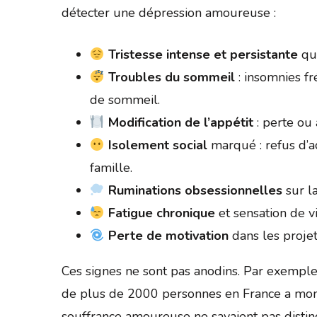
détecter une dépression amoureuse :
Tristesse intense et persistante
qui
Troubles du sommeil
: insomnies f
de sommeil.
Modification de l’appétit
: perte ou 
Isolement social
marqué : refus d’act
famille.
Ruminations obsessionnelles
sur la
Fatigue chronique
et sensation de v
Perte de motivation
dans les projet
Ces signes ne sont pas anodins. Par exemp
de plus de 2000 personnes en France a mont
souffrance amoureuse ne savaient pas disti