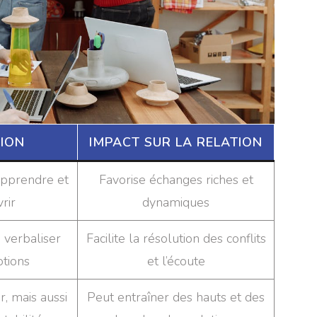
TION
IMPACT SUR LA RELATION
apprendre et
Favorise échanges riches et
rir
dynamiques
 verbaliser
Facilite la résolution des conflits
otions
et l’écoute
r, mais aussi
Peut entraîner des hauts et des