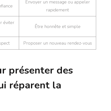
Envoyer un message ou appeler
nfiance
rapidement
r éviter
Être honnête et simple
spect
Proposer un nouveau rendez-vous
ur présenter des
ui réparent la