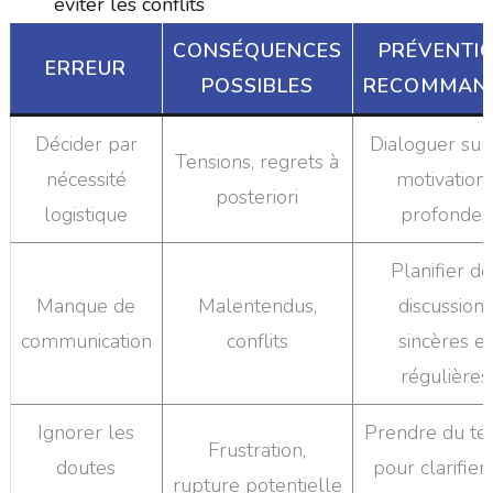
éviter les conflits
CONSÉQUENCES
PRÉVENTI
ERREUR
POSSIBLES
RECOMMAN
Décider par
Dialoguer sur
Tensions, regrets à
nécessité
motivation
posteriori
logistique
profondes
Planifier de
Manque de
Malentendus,
discussions
communication
conflits
sincères et
régulières
Ignorer les
Prendre du t
Frustration,
doutes
pour clarifier
rupture potentielle