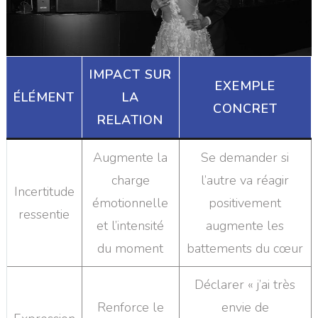
IMPACT SUR
EXEMPLE
ÉLÉMENT
LA
CONCRET
RELATION
Augmente la
Se demander si
charge
l’autre va réagir
Incertitude
émotionnelle
positivement
ressentie
et l’intensité
augmente les
du moment
battements du cœur
Déclarer « j’ai très
Renforce le
envie de