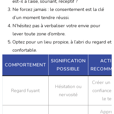
est-il à l’aise, souriant, réceptif ?
Ne forcez jamais : le consentement est la clé
d’un moment tendre réussi.
N’hésitez pas à verbaliser votre envie pour
lever toute zone d’ombre.
Optez pour un lieu propice, à l’abri du regard et
confortable.
SIGNIFICATION
ACTI
COMPORTEMENT
POSSIBLE
RECOMM
Créer un c
Hésitation ou
Regard fuyant
confiance,
nervosité
le te
Appro