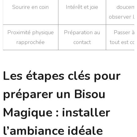
Sourire en coin
Intérêt et joie
douceme
observer la
Proximité physique
Préparation au
Passer à l
rapprochée
contact
tout est c
Les étapes clés pour
préparer un
Bisou
Magique
: installer
l’ambiance idéale