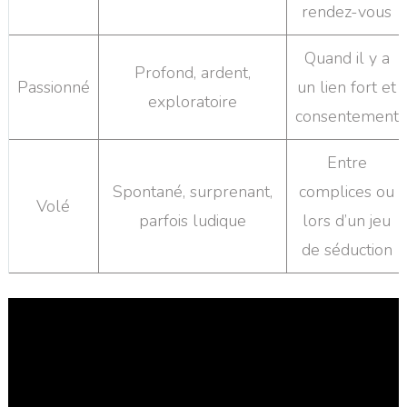
rendez-vous
Quand il y a
Profond, ardent,
Passionné
un lien fort et
exploratoire
consentement
Entre
Spontané, surprenant,
complices ou
Volé
parfois ludique
lors d’un jeu
de séduction