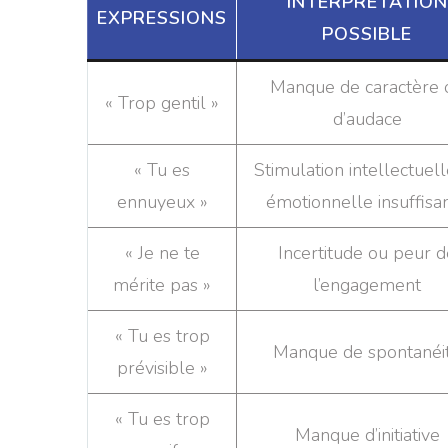
INTERPRÉTATION
EXPRESSIONS
POSSIBLE
Manque de caractère 
« Trop gentil »
d’audace
« Tu es
Stimulation intellectuel
ennuyeux »
émotionnelle insuffisa
« Je ne te
Incertitude ou peur d
mérite pas »
l’engagement
« Tu es trop
Manque de spontanéi
prévisible »
« Tu es trop
Manque d’initiative