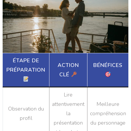
ÉTAPE DE
ACTION
BÉNÉFICES
PRÉPARATION
CLÉ
Lire
attentivement
Meilleure
Observation du
la
compréhension
profil
présentation
du personnage