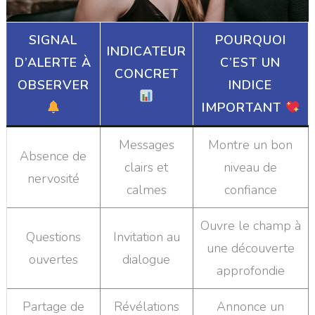
SIGNAL
POURQUOI
INDICATEUR
D’ALERTE À
C’EST UN
CONCRET
OBSERVER
INDICE
IMPORTANT
Messages
Montre un bon
Absence de
clairs et
niveau de
nervosité
calmes
confiance
Ouvre le champ à
Questions
Invitation au
une découverte
ouvertes
dialogue
approfondie
Partage de
Révélations
Annonce un