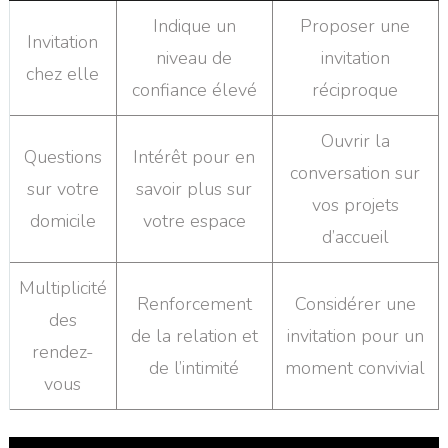
Indique un
Proposer une
Invitation
niveau de
invitation
chez elle
confiance élevé
réciproque
Ouvrir la
Questions
Intérêt pour en
conversation sur
sur votre
savoir plus sur
vos projets
domicile
votre espace
d’accueil
Multiplicité
Renforcement
Considérer une
des
de la relation et
invitation pour un
rendez-
de l’intimité
moment convivial
vous