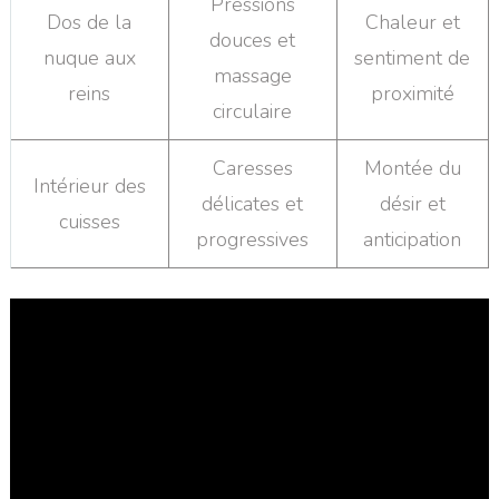
Pressions
Dos de la
Chaleur et
douces et
nuque aux
sentiment de
massage
reins
proximité
circulaire
Caresses
Montée du
Intérieur des
délicates et
désir et
cuisses
progressives
anticipation