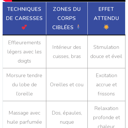
TECHNIQUES
ZONES DU
EFFET
DE CARESSES
CORPS
ATTENDU
CIBLÉES
Effleurements
Intérieur des
Stimulation
légers avec les
cuisses, bras
douce et éveil
doigts
Morsure tendre
Excitation
du lobe de
Oreilles et cou
accrue et
l’oreille
frissons
Relaxation
Massage avec
Dos, épaules,
profonde et
huile parfumée
nuque
chaleur