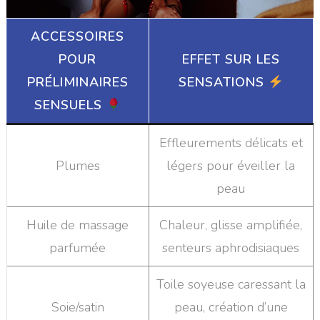
ACCESSOIRES
POUR
EFFET SUR LES
PRÉLIMINAIRES
SENSATIONS
SENSUELS
Effleurements délicats et
Plumes
légers pour éveiller la
peau
Huile de massage
Chaleur, glisse amplifiée,
parfumée
senteurs aphrodisiaques
Toile soyeuse caressant la
Soie/satin
peau, création d’une