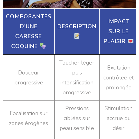
COMPOSANTES
IMPACT
D’UNE
DESCRIPTION
SUR LE
CARESSE
PLAISIR
COQUINE
Toucher léger
Excitation
Douceur
puis
contrôlée et
progressive
intensification
prolongée
progressive
Pressions
Stimulation
Focalisation sur
ciblées sur
accrue du
zones érogènes
peau sensible
désir