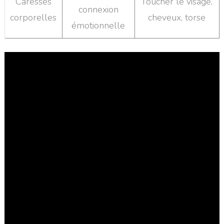
Caresses
Toucher le visage,
connexion
corporelles
cheveux, torse
émotionnelle