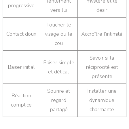
lentement
mystère et le
progressive
vers lui
désir
Toucher le
Contact doux
visage ou le
Accroître l’intimité
cou
Savoir si la
Baiser simple
Baiser initial
réciprocité est
et délicat
présente
Sourire et
Installer une
Réaction
regard
dynamique
complice
partagé
charmante