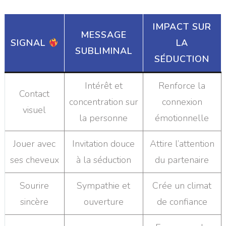
IMPACT SUR
MESSAGE
SIGNAL
LA
SUBLIMINAL
SÉDUCTION
Intérêt et
Renforce la
Contact
concentration sur
connexion
visuel
la personne
émotionnelle
Jouer avec
Invitation douce
Attire l’attention
ses cheveux
à la séduction
du partenaire
Sourire
Sympathie et
Crée un climat
sincère
ouverture
de confiance